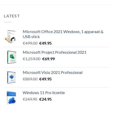
LATEST
Microsoft Office 2021 Windows, 1 apparaat &
USB stick
Oorspronkelijke
Huidige
€
499.00
€
49.95
prijs
prijs
Microsoft Project Professional 2021
was:
is:
Oorspronkelijke
Huidige
€
1,259.00
€499.00.
€
69.99
€49.95.
prijs
prijs
was:
is:
Microsoft Visio 2021 Professional
€1,259.00.
€69.99.
Oorspronkelijke
Huidige
€
889.00
€
49.95
prijs
prijs
was:
is:
Windows 11 Pro licentie
€889.00.
€49.95.
Oorspronkelijke
Huidige
€
249.95
€
24.95
prijs
prijs
was:
is: