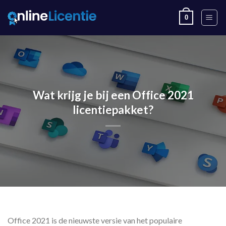
Skip
0
to
content
Wat krijg je bij een Office 2021
licentiepakket?
Office 2021 is de nieuwste versie van het populaire