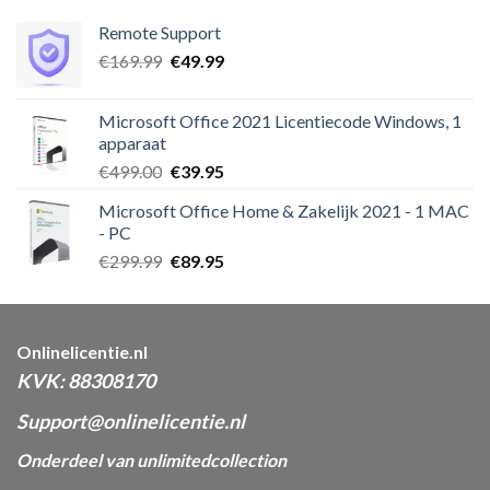
Remote Support
Oorspronkelijke
Huidige
€
169.99
€
49.99
prijs
prijs
was:
is:
Microsoft Office 2021 Licentiecode Windows, 1
€169.99.
€49.99.
apparaat
Oorspronkelijke
Huidige
€
499.00
€
39.95
prijs
prijs
Microsoft Office Home & Zakelijk 2021 - 1 MAC
was:
is:
- PC
€499.00.
€39.95.
Oorspronkelijke
Huidige
€
299.99
€
89.95
prijs
prijs
was:
is:
€299.99.
€89.95.
Onlinelicentie.nl
KVK: 88308170
Support@onlinelicentie.nl
Onderdeel van unlimitedcollection