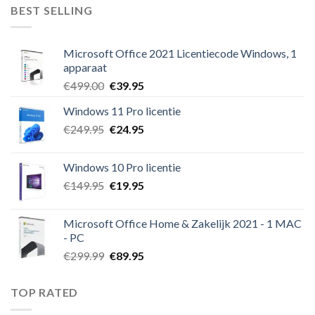
€249.95.
€24.95.
BEST SELLING
Microsoft Office 2021 Licentiecode Windows, 1
apparaat
Oorspronkelijke
Huidige
€
499.00
€
39.95
prijs
prijs
Windows 11 Pro licentie
was:
is:
Oorspronkelijke
Huidige
€
249.95
€499.00.
€
24.95
€39.95.
prijs
prijs
was:
is:
Windows 10 Pro licentie
€249.95.
€24.95.
Oorspronkelijke
Huidige
€
149.95
€
19.95
prijs
prijs
was:
is:
Microsoft Office Home & Zakelijk 2021 - 1 MAC
€149.95.
€19.95.
- PC
Oorspronkelijke
Huidige
€
299.99
€
89.95
prijs
prijs
was:
is:
TOP RATED
€299.99.
€89.95.