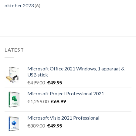
oktober 2023
(6)
LATEST
Microsoft Office 2021 Windows, 1 apparaat &
USB stick
Oorspronkelijke
Huidige
€
499.00
€
49.95
prijs
prijs
Microsoft Project Professional 2021
was:
is:
Oorspronkelijke
Huidige
€
1,259.00
€499.00.
€
69.99
€49.95.
prijs
prijs
was:
is:
Microsoft Visio 2021 Professional
€1,259.00.
€69.99.
Oorspronkelijke
Huidige
€
889.00
€
49.95
prijs
prijs