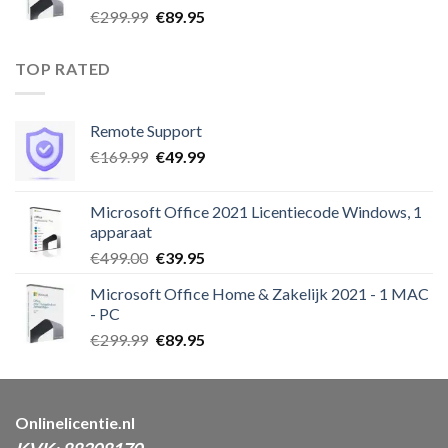
Oorspronkelijke
Huidige
€
299.99
€
89.95
prijs
prijs
was:
is:
TOP RATED
€299.99.
€89.95.
Remote Support
Oorspronkelijke
Huidige
€
169.99
€
49.99
prijs
prijs
was:
is:
Microsoft Office 2021 Licentiecode Windows, 1
€169.99.
€49.99.
apparaat
Oorspronkelijke
Huidige
€
499.00
€
39.95
prijs
prijs
Microsoft Office Home & Zakelijk 2021 - 1 MAC
was:
is:
- PC
€499.00.
€39.95.
Oorspronkelijke
Huidige
€
299.99
€
89.95
prijs
prijs
was:
is:
€299.99.
€89.95.
Onlinelicentie.nl