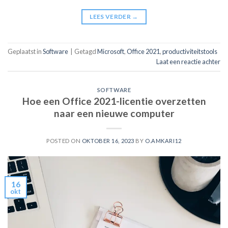
LEES VERDER
→
Geplaatst in
Software
|
Getagd
Microsoft
,
Office 2021
,
productiviteitstools
Laat een reactie achter
SOFTWARE
Hoe een Office 2021-licentie overzetten
naar een nieuwe computer
POSTED ON
OKTOBER 16, 2023
BY
O.AMKARI12
16
okt