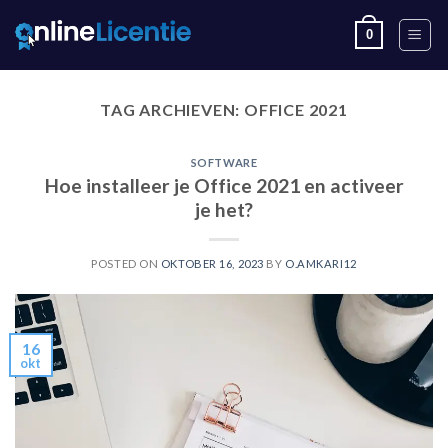
Skip
0
to
content
TAG ARCHIEVEN:
OFFICE 2021
SOFTWARE
Hoe installeer je Office 2021 en activeer
je het?
POSTED ON
OKTOBER 16, 2023
BY
O.AMKARI12
16
okt