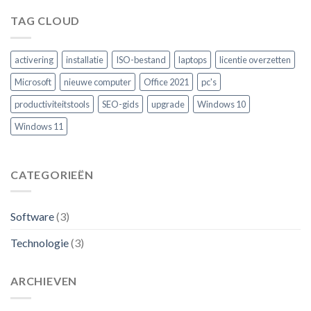
TAG CLOUD
activering
installatie
ISO-bestand
laptops
licentie overzetten
Microsoft
nieuwe computer
Office 2021
pc's
productiviteitstools
SEO-gids
upgrade
Windows 10
Windows 11
CATEGORIEËN
Software
(3)
Technologie
(3)
ARCHIEVEN