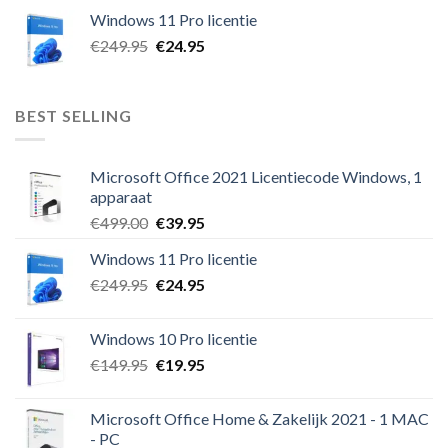
was:
is:
Windows 11 Pro licentie
€889.00.
€49.95.
Oorspronkelijke
Huidige
€
249.95
€
24.95
prijs
prijs
was:
is:
€249.95.
€24.95.
BEST SELLING
Microsoft Office 2021 Licentiecode Windows, 1
apparaat
Oorspronkelijke
Huidige
€
499.00
€
39.95
prijs
prijs
Windows 11 Pro licentie
was:
is:
Oorspronkelijke
Huidige
€
249.95
€499.00.
€
24.95
€39.95.
prijs
prijs
was:
is:
Windows 10 Pro licentie
€249.95.
€24.95.
Oorspronkelijke
Huidige
€
149.95
€
19.95
prijs
prijs
was:
is:
Microsoft Office Home & Zakelijk 2021 - 1 MAC
€149.95.
€19.95.
- PC