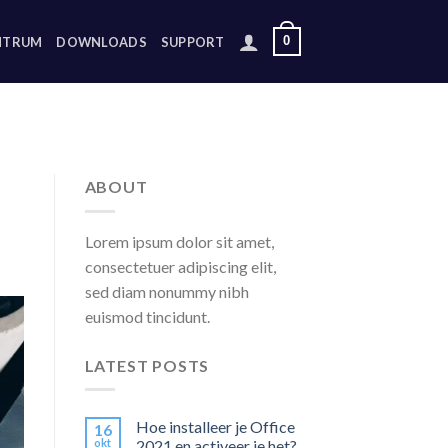
0
NTRUM
DOWNLOADS
SUPPORT
ABOUT
Lorem ipsum dolor sit amet,
consectetuer adipiscing elit,
sed diam nonummy nibh
euismod tincidunt.
LATEST POSTS
Hoe installeer je Office
16
okt
2021 en activeer je het?