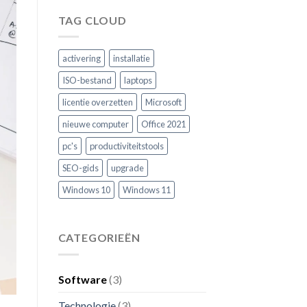
TAG CLOUD
activering
installatie
ISO-bestand
laptops
licentie overzetten
Microsoft
nieuwe computer
Office 2021
pc's
productiviteitstools
SEO-gids
upgrade
Windows 10
Windows 11
CATEGORIEËN
Software
(3)
Technologie
(3)