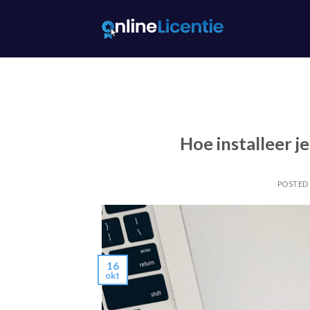
Skip
to
content
Hoe installeer j
POSTED
16
okt