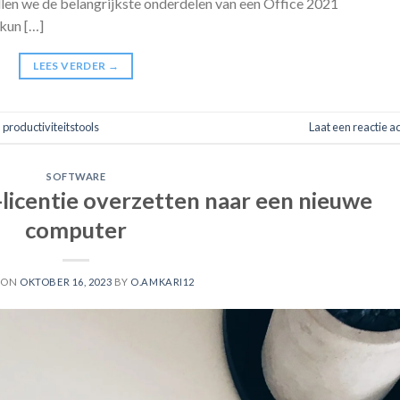
ullen we de belangrijkste onderdelen van een Office 2021
kun […]
LEES VERDER
→
,
productiviteitstools
Laat een reactie a
SOFTWARE
licentie overzetten naar een nieuwe
computer
 ON
OKTOBER 16, 2023
BY
O.AMKARI12